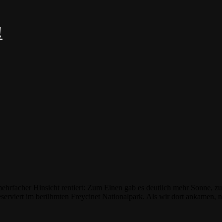
!
 mehrfacher Hinsicht rentiert: Zum Einen gab es deutlich mehr Sonne, z
rreserviert im berühmten Freycinet Nationalpark. Als wir dort ankame