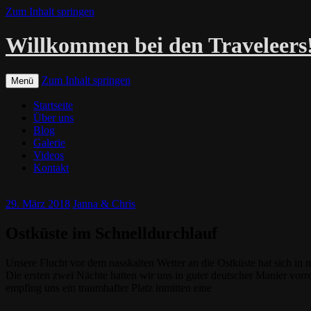
Zum Inhalt springen
Willkommen bei den Traveleers
Zum Inhalt springen
Menü
Startseite
Über uns
Blog
Galerie
Videos
Kontakt
29. März 2018
Janna & Chris
Ostküste im Schnelldurchlauf
Unsere Flucht vor dem nasskalten Wetter an die Ostküste hat sich in
Die ersten zwei Nächte hatten wir uns in guter deutscher Manier vo
empfing uns ein traumhafter Platz inmitten eine