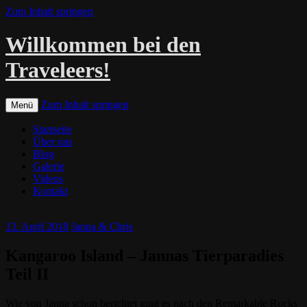
Zum Inhalt springen
Willkommen bei den
Traveleers!
Zum Inhalt springen
Menü
Startseite
Über uns
Blog
Galerie
Videos
Kontakt
13. April 2018
Janna & Chris
Kangaroo Island – Jannas Tierparadies
Teil II
Wie von Janna schon berichtet ging es nach den Remarkable Rocks