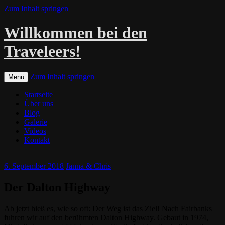
Zum Inhalt springen
Willkommen bei den
Traveleers!
Zum Inhalt springen
Menü
Startseite
Über uns
Blog
Galerie
Videos
Kontakt
6. September 2018
Janna & Chris
Der Dalton Highway
Ab jetzt hieß es, wie so oft: Der Weg ist das Ziel! Nach Fairbanks
fuhren wir auf den berühmten Dalton Highway. Gebaut in 1974,