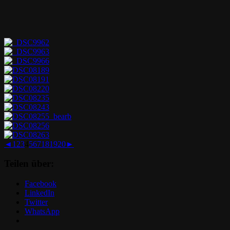
◄
1
2
3
4
5
6
7
18
19
20
►
Teilen über:
Facebook
LinkedIn
Twitter
WhatsApp